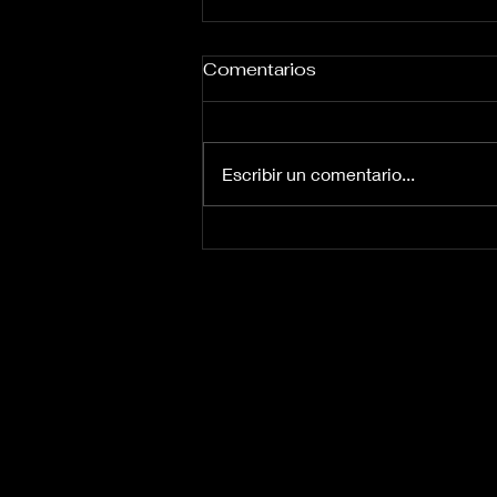
Comentarios
Escribir un comentario...
Go4it!: Una Canción de
Empoderamiento y
Determinación 🎶💙