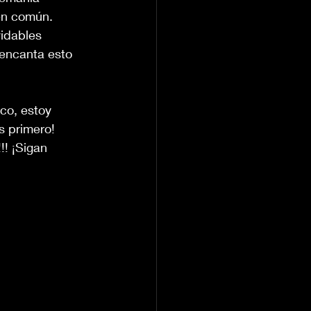
n común. 
idables 
 encanta esto 
co, estoy 
 primero! 
!! ¡Sigan 