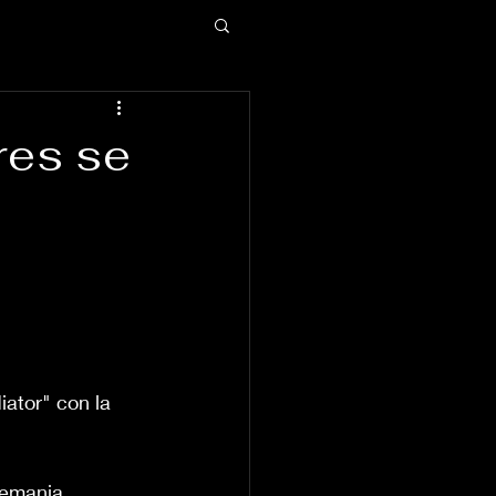
res se
iator" con la 
lemania 