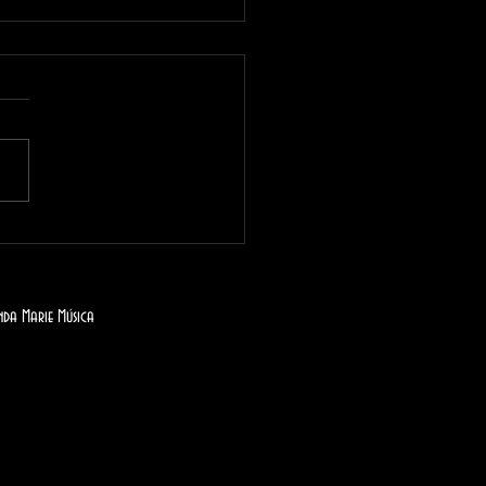
iz día de los Reyes
os!
da Marie Música